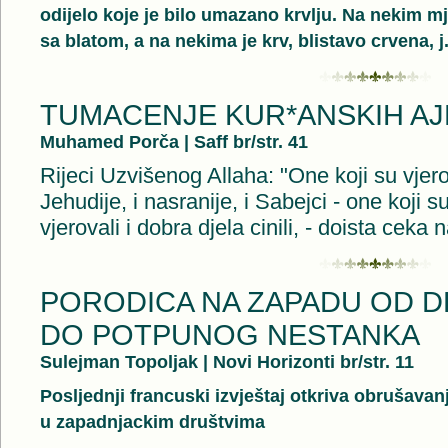
odijelo koje je bilo umazano krvlju. Na nekim mj
sa blatom, a na nekima je krv, blistavo crvena, j.
TUMACENJE KUR*ANSKIH A
Muhamed Porča
|
Saff br/str. 41
Rijeci Uzvišenog Allaha: "One koji su vjerova
Jehudije, i nasranije, i Sabejci - one koji su
vjerovali i dobra djela cinili, - doista ceka 
PORODICA NA ZAPADU OD D
DO POTPUNOG NESTANKA
Sulejman Topoljak
|
Novi Horizonti br/str. 11
Posljednji francuski izvještaj otkriva obrušavan
u zapadnjackim društvima