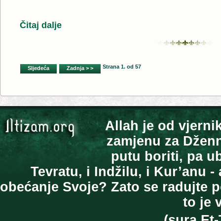
Čitaj dalje
Strana 1. od 57
Sljedeća
Zadnja > >
Allah je od vjerni
zamjenu za Dženne
putu boriti, pa ub
Tevratu, i Indžilu, i Kur’anu 
obećanje Svoje? Zato se radujte po
to je 
(sura Et-