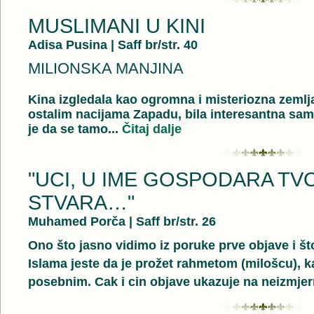
MUSLIMANI U KINI
Adisa Pusina
|
Saff br/str. 40
MILIONSKA MANJINA
Kina izgledala kao ogromna i misteriozna zemlja
ostalim nacijama Zapadu, bila interesantna samo
je da se tamo...
Čitaj dalje
"UCI, U IME GOSPODARA TV
STVARA…"
Muhamed Porča
|
Saff br/str. 26
Ono što jasno vidimo iz poruke prve objave i št
Islama jeste da je prožet rahmetom (milošcu), k
posebnim. Cak i cin objave ukazuje na neizmjern