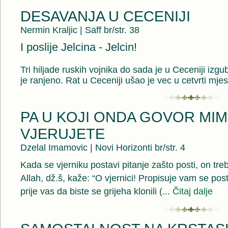
DESAVANJA U CECENIJI
Nermin Kraljic
|
Saff br/str. 38
I poslije Jelcina - Jelcin!
Tri hiljade ruskih vojnika do sada je u Ceceniji izgub
je ranjeno. Rat u Ceceniji ušao je vec u cetvrti mje
PA U KOJI ONDA GOVOR MI
VJERUJETE
Dzelal Imamovic
|
Novi Horizonti br/str. 4
Kada se vjerniku postavi pitanje zašto posti, on tr
Allah, dž.š, kaže: “O vjernici! Propisuje vam se pos
prije vas da biste se grijeha klonili (...
Čitaj dalje