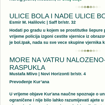
ULICE BOLA I NADE ULICE B
Esmir M. Halilovic
|
Saff br/str. 32
Hodati po gradu u kojem se prostitutke šepure 
vrijeme policija izgoni cestite vjernice iz obrazo
je bol.Ipak, nada su sve vece skupine vjernika k
MORE NA VATRU NALOZENO
RASPUKLA
Mustafa Mlivo
|
Novi Horizonti br/str. 4
Prevođenje Kur’ana
U vrijeme objave Kur'ana naučne spoznaje o un
ograničene i nije bilo lahko razumijevati ajete 