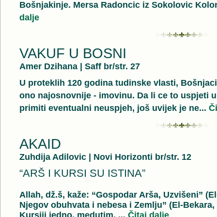
Bošnjakinje. Mersa Radoncic iz Sokolovic Kolon
dalje
VAKUF U BOSNI
Amer Dzihana
|
Saff br/str. 27
U proteklih 120 godina tudinske vlasti, Bošnjaci
ono najosnovnije - imovinu. Da li ce to uspjeti 
primiti eventualni neuspjeh, još uvijek je ne...
Či
AKAID
Zuhdija Adilovic
|
Novi Horizonti br/str. 12
“ARŠ I KURSI SU ISTINA”
Allah, dž.š, kaže: “Gospodar Arša, Uzvišeni” (El-
Njegov obuhvata i nebesa i Zemlju” (El-Bekara,
Kursijj jedno, medutim, ...
Čitaj dalje