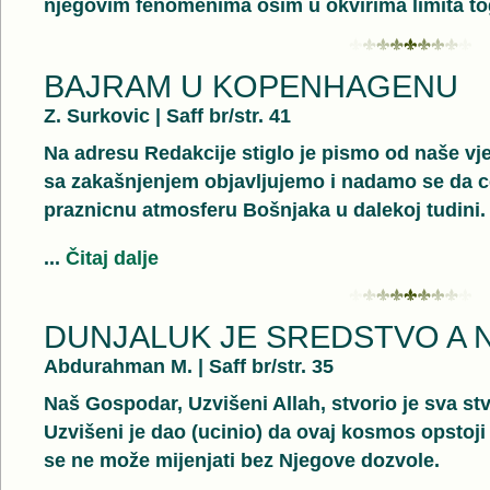
njegovim fenomenima osim u okvirima limita tog
BAJRAM U KOPENHAGENU
Z. Surkovic
|
Saff br/str. 41
Na adresu Redakcije stiglo je pismo od naše vjern
sa zakašnjenjem objavljujemo i nadamo se da cet
praznicnu atmosferu Bošnjaka u dalekoj tudini.
...
Čitaj dalje
DUNJALUK JE SREDSTVO A N
Abdurahman M.
|
Saff br/str. 35
Naš Gospodar, Uzvišeni Allah, stvorio je sva s
Uzvišeni je dao (ucinio) da ovaj kosmos opstoji
se ne može mijenjati bez Njegove dozvole.