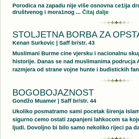
Porodica na zapadu nije više osnovna ce1ija dru
društvenog i mora1nog ...
Čitaj dalje
STOLJETNA BORBA ZA OPST
Kenan Surkovic
|
Saff br/str. 43
Muslimani Burme cine vjersku i nacionalnu skupi
historije. Danas se nad muslimanima podrucja A
razmjera od strane vojne hunte i budistickih fan
BOGOBOJAZNOST
Gondžo Muamer
|
Saff br/str. 44
Ukoliko posmatramo sami pocetak širenja Islama
sigurno cemo ostati zapanjeni lahkocom sa kojo
ljudi. Dovoljno bi bilo samo nekoliko rijeci pa da