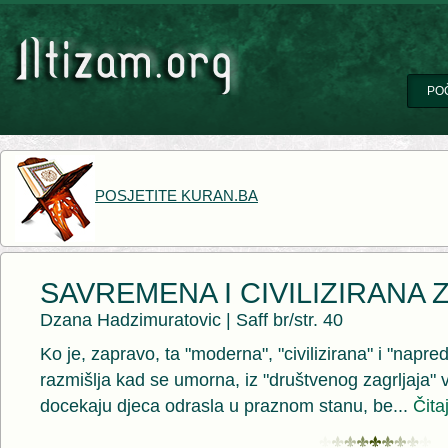
PO
POSJETITE KURAN.BA
SAVREMENA I CIVILIZIRANA
Dzana Hadzimuratovic
|
Saff br/str. 40
Ko je, zapravo, ta "moderna", "civilizirana" i "na
razmišlja kad se umorna, iz "društvenog zagrljaja" v
docekaju djeca odrasla u praznom stanu, be...
Čita