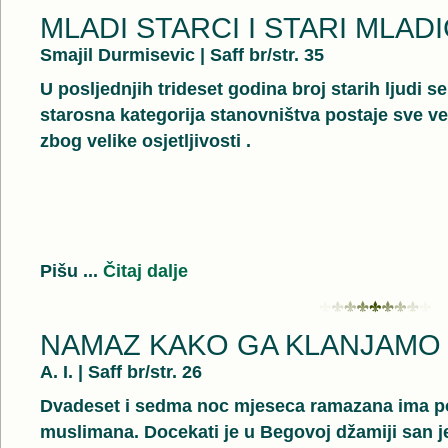
MLADI STARCI I STARI MLADI
Smajil Durmisevic
|
Saff br/str. 35
U posljednjih trideset godina broj starih ljudi 
starosna kategorija stanovništva postaje sve v
zbog velike osjetljivosti .
Pišu ...
Čitaj dalje
NAMAZ KAKO GA KLANJAMO
A. I.
|
Saff br/str. 26
Dvadeset i sedma noc mjeseca ramazana ima p
muslimana. Docekati je u Begovoj džamiji san 