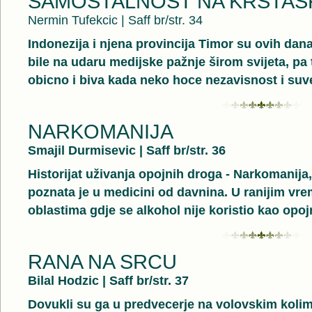
SAMOSTALNOST NA KRSTASK
Nermin Tufekcic
|
Saff br/str. 34
Indonezija i njena provincija Timor su ovih dana
bile na udaru medijske pažnje širom svijeta, pa 
obicno i biva kada neko hoce nezavisnost i suve
NARKOMANIJA
Smajil Durmisevic
|
Saff br/str. 36
Historijat uživanja opojnih droga - Narkomanija,
poznata je u medicini od davnina. U ranijim vre
oblastima gdje se alkohol nije koristio kao opoj
RANA NA SRCU
Bilal Hodzic
|
Saff br/str. 37
Dovukli su ga u predvecerje na volovskim kolim