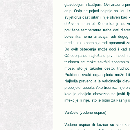
glavoboljom i kašljem. Ovi znaci u pri
osip. Osip se pojavi najprije na licu i
svijetloružicast sitan i nije sliven k
doživotni imunitet. Komplikacije su v
povišene temperature treba dati djetet
bolesnika nema znacaja radi dugog p
medicinski znacajnija radi opasnosti z
Do ovih oštecenja može doci i kad se
Oštecenja su najteža u prvim sedmic
trudnoca se može završiti spontanim 
može, što je takoder cesto, trudnoc
Prakticno svaki organ ploda može bi
Najbolja prevencija je vakcinacija djev
preboljele rubeolu. Ako trudnica nije 
koja je oboljela obavezno se javiti l
infekcije ili nije, što je bitno za kasniji
VariCele (vodene ospice)
Vodene ospice ili kozice su vrlo zara