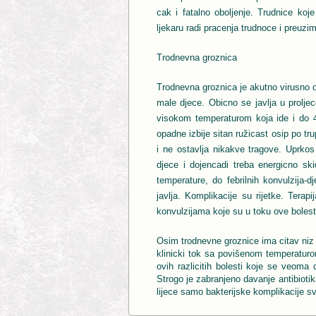
cak i fatalno oboljenje. Trudnice koj
ljekaru radi pracenja trudnoce i preuzi
Trodnevna groznica
Trodnevna groznica je akutno virusno ob
male djece. Obicno se javlja u proljec
visokom temperaturom koja ide i do 4
opadne izbije sitan ružicast osip po tru
i ne ostavlja nikakve tragove. Uprkos
djece i dojencadi treba energicno ski
temperature, do febrilnih konvulzija-d
javlja. Komplikacije su rijetke. Tera
konvulzijama koje su u toku ove bolest
Osim trodnevne groznice ima citav niz v
klinicki tok sa povišenom temperaturo
ovih razlicitih bolesti koje se veoma 
Strogo je zabranjeno davanje antibioti
lijece samo bakterijske komplikacije sv