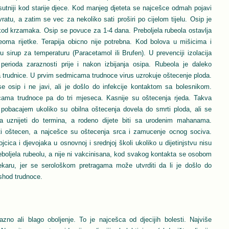
sutniji kod starije djece. Kod manjeg djeteta se najcešce odmah pojavi
 vratu, a zatim se vec za nekoliko sati proširi po cijelom tijelu. Osip je
ao kod krzamaka. Osip se povuce za 1-4 dana. Preboljela rubeola ostavlja
eoma rijetke. Terapija obicno nije potrebna. Kod bolova u mišicima i
u sirup za temperaturu (Paracetamol ili Brufen). U prevenciji izolacija
erioda zaraznosti prije i nakon izbijanja osipa. Rubeola je daleko
a trudnice. U prvim sedmicama trudnoce virus uzrokuje oštecenje ploda.
 osip i ne javi, ali je došlo do infekcije kontaktom sa bolesnikom.
ama trudnoce pa do tri mjeseca. Kasnije su oštecenja rjeda. Takva
pobacajem ukoliko su obilna oštecenja dovela do smrti ploda, ali se
a uznijeti do termina, a rodeno dijete biti sa urodenim mahanama.
ti oštecen, a najcešce su oštecenja srca i zamucenje ocnog sociva.
ojcica i djevojaka u osnovnoj i srednjoj školi ukoliko u dijetinjstvu nisu
preboljela rubeolu, a nije ni vakcinisana, kod svakog kontakta se osobom
jekaru, jer se serološkom pretragama može utvrditi da li je došlo do
 ishod trudnoce.
zno ali blago oboljenje. To je najcešca od djecijih bolesti. Najviše