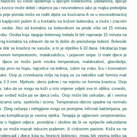
 Narocito su ceste epidemije u djecijim kolektivima, (obdaništa, djecije
a kozice može dobiti i dojence pa i novorodence iako je majka preboljela
 prije poroda može se roditi dijete sa kozicama ili se u novorodenackoj
iri kapljicnim putem ili u kontaktu sa kožom bolesnika, a može i zracnim
e osobe. Ako od kontakta sa bolesnikom ne prode više od 15 minuta
osobu. Osoba koja njeguje bolesnog trebala bi biti najmanje 15 minuta na
og kontakta sa zdravim da ne bi došlo do prenošenja bolesti. Bolesnik
ve dok se krastice ne sasuše, a to je otprilike 6-10 dana. Inkubacija traje
išenom temperaturom, malaksalošcu, i pojavom osipa. U male djece je
 djece se može javiti visoka temperatura, malaksalost, glavobolja,
bija prvo na trupu, najcešce na ledima, zatim na vratu, licu i kosmatom
ruke. Osip je crvenkasta mrlja na kojoj se za nekoliko sati formira mali
a 2-3 mm. Mjehuric ubrzo pukne i na mjestu se formira krastica. Osip
 tako da se mogu na koži u isto vrijeme vidjeti sve tri oblika: crvenilo,
ivan svrbež kože pa se djeca cešu. Osip može biti oskudan, ali i veoma
uznicama usta, spolovila i ocima. Temperatura obicno spadne na normalu
e. Zbog cešanja i nehigijene mogu se promjene inficirati bakterijama, pa
ao komplikacija je veoma rijetka. Terapija je uglavnom simptomatska.
a o higijeni odjece, posteljine i okoline da bi se sprijecile sekundarne
osip se može mazati tekucim puderom, ili cinkovom pastom. Koža se ne
rodencadi i djece koja su hronicni bolesnici, mogu biti veoma teško pa