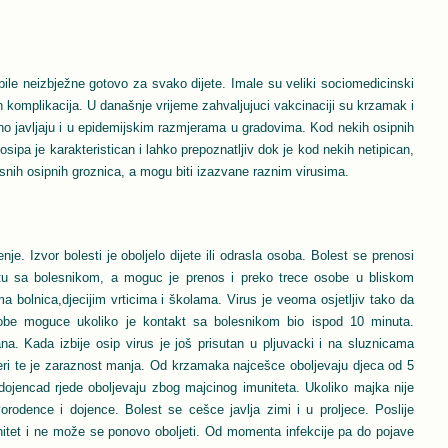
bile neizbježne gotovo za svako dijete. Imale su veliki sociomedicinski
ih komplikacija. U današnje vrijeme zahvaljujuci vakcinaciji su krzamak i
o javljaju i u epidemijskim razmjerama u gradovima. Kod nekih osipnih
t osipa je karakteristican i lahko prepoznatljiv dok je kod nekih netipican,
usnih osipnih groznica, a mogu biti izazvane raznim virusima.
je. Izvor bolesti je oboljelo dijete ili odrasla osoba. Bolest se prenosi
tu sa bolesnikom, a moguc je prenos i preko trece osobe u bliskom
ima bolnica,djecijim vrticima i školama. Virus je veoma osjetljiv tako da
sobe moguce ukoliko je kontakt sa bolesnikom bio ispod 10 minuta.
ana. Kada izbije osip virus je još prisutan u pljuvacki i na sluznicama
eri te je zaraznost manja. Od krzamaka najcešce oboljevaju djeca od 5
ojencad rjede oboljevaju zbog majcinog imuniteta. Ukoliko majka nije
rodence i dojence. Bolest se cešce javlja zimi i u proljece. Poslije
unitet i ne može se ponovo oboljeti. Od momenta infekcije pa do pojave