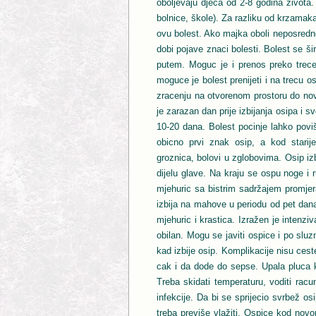
oboljevaju djeca od 2-8 godina života.
bolnice, škole). Za razliku od krzamak
ovu bolest. Ako majka oboli neposredno
dobi pojave znaci bolesti. Bolest se š
putem. Moguc je i prenos preko trec
moguce je bolest prenijeti i na trecu 
zracenju na otvorenom prostoru do nov
je zarazan dan prije izbijanja osipa i s
10-20 dana. Bolest pocinje lahko pov
obicno prvi znak osip, a kod starije
groznica, bolovi u zglobovima. Osip iz
dijelu glave. Na kraju se ospu noge i 
mjehuric sa bistrim sadržajem promjer
izbija na mahove u periodu od pet dana,
mjehuric i krastica. Izražen je intenz
obilan. Mogu se javiti ospice i po sl
kad izbije osip. Komplikacije nisu cest
cak i da dode do sepse. Upala pluca k
Treba skidati temperaturu, voditi racun
infekcije. Da bi se sprijecio svrbež 
treba previše vlažiti. Ospice kod novo