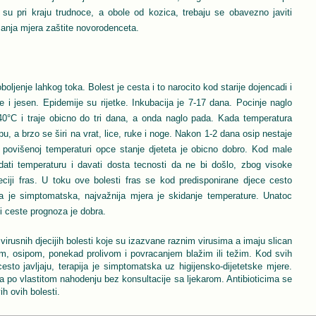
e su pri kraju trudnoce, a obole od kozica, trebaju se obavezno javiti
manja mjera zaštite novorodenceta.
oljenje lahkog toka. Bolest je cesta i to narocito kod starije dojencadi i
e i jesen. Epidemije su rijetke. Inkubacija je 7-17 dana. Pocinje naglo
0°C i traje obicno do tri dana, a onda naglo pada. Kada temperatura
pu, a brzo se širi na vrat, lice, ruke i noge. Nakon 1-2 dana osip nestaje
 povišenoj temperaturi opce stanje djeteta je obicno dobro. Kod male
dati temperaturu i davati dosta tecnosti da ne bi došlo, zbog visoke
jeciji fras. U toku ove bolesti fras se kod predisponirane djece cesto
pija je simptomatska, najvažnija mjera je skidanje temperature. Unatoc
i ceste prognoza je dobra.
irusnih djecijih bolesti koje su izazvane raznim virusima a imaju slican
m, osipom, ponekad prolivom i povracanjem blažim ili težim. Kod svih
cesto javljaju, terapija je simptomatska uz higijensko-dijetetske mjere.
ka po vlastitom nahodenju bez konsultacije sa ljekarom. Antibioticima se
ih ovih bolesti.