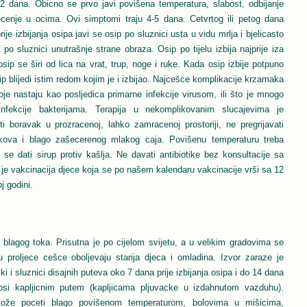
-12 dana. Obicno se prvo javi povišena temperatura, slabost, odbijanje
ecenje u ocima. Ovi simptomi traju 4-5 dana. Cetvrtog ili petog dana
rije izbijanja osipa javi se osip po sluznici usta u vidu mrlja i bjelicasto
 po sluznici unutrašnje strane obraza. Osip po tijelu izbija najprije iza
osip se širi od lica na vrat, trup, noge i ruke. Kada osip izbije potpuno
 blijedi istim redom kojim je i izbijao. Najcešce komplikacije krzamaka
je nastaju kao posljedica primarne infekcije virusom, ili što je mnogo
nfekcije bakterijama. Terapija u nekomplikovanim slucajevima je
 boravak u prozracenoj, lahko zamracenoj prostoriji, ne pregrijavati
sokova i blago zašecerenog mlakog caja. Povišenu temperaturu treba
se dati sirup protiv kašlja. Ne davati antibiotike bez konsultacije sa
 je vakcinacija djece koja se po našem kalendaru vakcinacije vrši sa 12
j godini.
e blagog toka. Prisutna je po cijelom svijetu, a u velikim gradovima se
 proljece cešce oboljevaju starija djeca i omladina. Izvor zaraze je
ki i sluznici disajnih puteva oko 7 dana prije izbijanja osipa i do 14 dana
osi kapljicnim putem (kapljicama pljuvacke u izdahnutom vazduhu).
može poceti blago povišenom temperaturom, bolovima u mišicima,