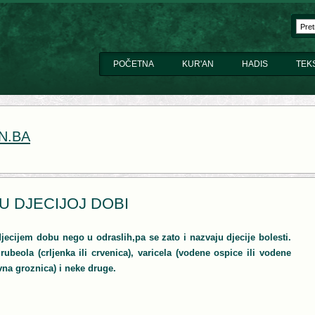
POČETNA
KUR'AN
HADIS
TEK
N.BA
U DJECIJOJ DOBI
ecijem dobu nego u odraslih,pa se zato i nazvaju djecije bolesti.
rubeola (crljenka ili crvenica), varicela (vodene ospice ili vodene
na groznica) i neke druge.