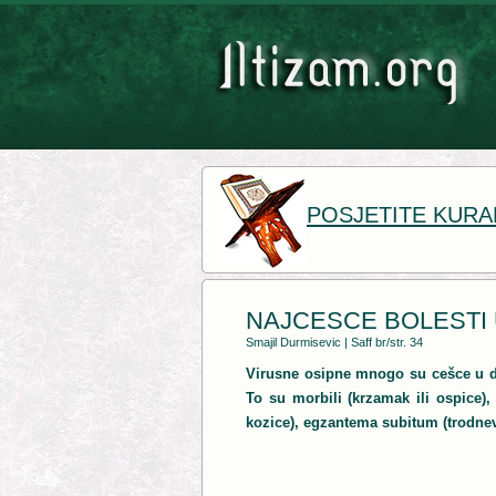
POSJETITE KURA
NAJCESCE BOLESTI 
Smajil Durmisevic
|
Saff br/str. 34
Virusne osipne mnogo su cešce u dj
To su morbili (krzamak ili ospice), 
kozice), egzantema subitum (trodnev