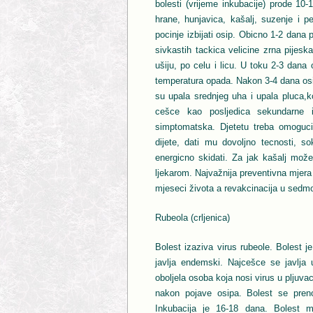
bolesti (vrijeme inkubacije) prode 10
hrane, hunjavica, kašalj, suzenje i p
pocinje izbijati osip. Obicno 1-2 dana p
sivkastih tackica velicine zrna pijeska
ušiju, po celu i licu. U toku 2-3 dana 
temperatura opada. Nakon 3-4 dana osip
su upala srednjeg uha i upala pluca,ko
cešce kao posljedica sekundarne i
simptomatska. Djetetu treba omoguciti
dijete, dati mu dovoljno tecnosti, 
energicno skidati. Za jak kašalj može 
ljekarom. Najvažnija preventivna mjera
mjeseci života a revakcinacija u sedmo
Rubeola (crljenica)
Bolest izaziva virus rubeole. Bolest j
javlja endemski. Najcešce se javlja u
oboljela osoba koja nosi virus u pljuvac
nakon pojave osipa. Bolest se pren
Inkubacija je 16-18 dana. Bolest 