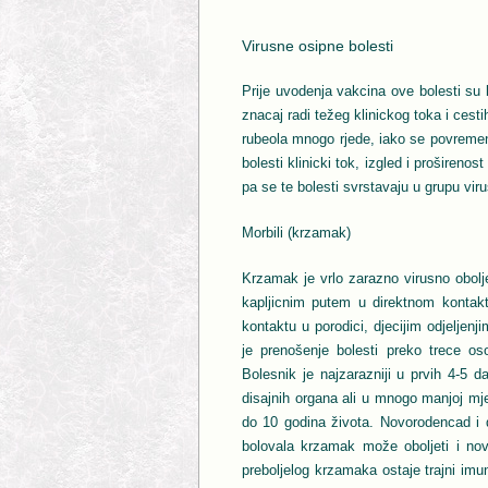
Virusne osipne bolesti
Prije uvodenja vakcina ove bolesti su 
znacaj radi težeg klinickog toka i cest
rubeola mnogo rjede, iako se povremen
bolesti klinicki tok, izgled i proširenos
pa se te bolesti svrstavaju u grupu vir
Morbili (krzamak)
Krzamak je vrlo zarazno virusno oboljen
kapljicnim putem u direktnom kontak
kontaktu u porodici, djecijim odjeljenj
je prenošenje bolesti preko trece o
Bolesnik je najzarazniji u prvih 4-5 d
disajnih organa ali u mnogo manjoj mj
do 10 godina života. Novorodencad i d
bolovala krzamak može oboljeti i novo
preboljelog krzamaka ostaje trajni im