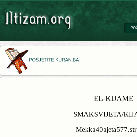
PO
POSJETITE KURAN.BA
EL-KIJAME
SMAK SVIJETA/KI
Mekka 40 ajeta 577. st