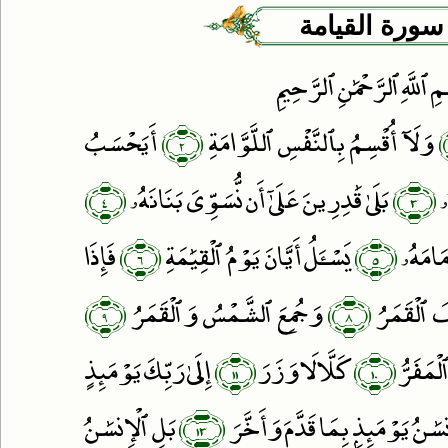
سورة القيامة
مِ ٱللَّهِ ٱلرَّحْمَٰنِ ٱ لرَّحِيمِ
﴿٢﴾
وَلَآ أُقْسِمُ بِٱلنَّفْسِ ٱللَّوَّامَةِ
أَيَحْسَبُ
﴿٤﴾
﴿٣﴾
ۥ
بَلَىٰ قَٰدِرِينَ عَلَىٰٓ أَن نُّسَوِّىَ بَنَانَهُۥ
﴿٦﴾
﴿٥﴾
مَامَهُۥ
يَسْـَٔلُ أَيَّانَ يَوْمُ ٱلْقِيَٰمَةِ
فَإِذَا
﴿٩﴾
﴿٨﴾
ٱلْقَمَرُ
وَجُمِعَ ٱلشَّمْسُ وَٱلْقَمَرُ
﴿١١﴾
﴿١٠﴾
لْمَفَرُّ
كَلَّا لَا وَزَرَ
إِلَىٰ رَبِّكَ يَوْمَئِذٍ
﴿١٣﴾
ِنسَٰنُ يَوْمَئِذٍۭ بِمَا قَدَّمَ وَأَخَّرَ
بَلِ ٱلْإِنسَٰنُ