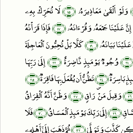
﴿١٥﴾
وَلَوْ أَلْقَىٰ مَعَاذِيرَهُۥ
لَا تُحَرِّكْ بِهِۦ
﴿١٧﴾
إِنَّ عَلَيْنَا جَمْعَهُۥ وَقُرْءَانَهُۥ
فَإِذَا قَرَأْنَٰهُ
﴿١٩﴾
َّ عَلَيْنَا بَيَانَهُۥ
كَلَّا بَلْ تُحِبُّونَ ٱلْعَاجِلَةَ
﴿٢٢﴾
﴿٢١
وُجُوهٌۭ يَوْمَئِذٍۢ نَّاضِرَةٌ
إِلَىٰ رَبِّهَا
﴿٢٥﴾
﴿٢٤﴾
ذٍۭ بَاسِرَةٌۭ
تَظُنُّ أَن يُفْعَلَ بِهَا فَاقِرَةٌۭ
﴿٢٧﴾
﴿
وَقِيلَ مَنْ ۜ رَاقٍۢ
وَظَنَّ أَنَّهُ ٱلْفِرَاقُ
﴿٣٠﴾
﴿٢٩﴾
َّاقِ
إِلَىٰ رَبِّكَ يَوْمَئِذٍ ٱلْمَسَاقُ
فَلَا
﴿٣٢﴾
ِن كَذَّبَ وَتَوَلَّىٰ
ثُمَّ ذَهَبَ إِلَىٰٓ أَهْلِهِۦ