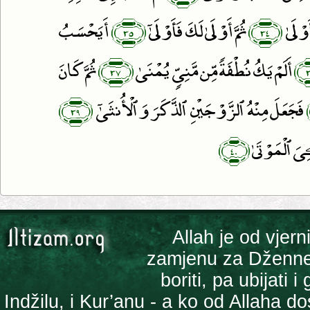
﴿٣٥﴾
﴿٣٤﴾
َوْلَىٰ
ثُمَّ أَوْلَىٰ لَكَ فَأَوْلَىٰٓ
أَيَحْسَبُ
﴿٣٧﴾
أَلَمْ يَكُ نُطْفَةًۭ مِّن مَّنِىٍّۢ يُمْنَىٰ
ثُمَّ كَانَ
﴿٣٩﴾
فَجَعَلَ مِنْهُ ٱلزَّوْجَيْنِ ٱلذَّكَرَ وَٱلْأُنثَىٰٓ
﴿٤٠﴾
ۦِىَ ٱلْمَوْتَىٰ
Allah je od vjern
zamjenu za Džennet 
boriti, pa ubijati 
Indžilu, i Kur’anu - a ko od Allaha 