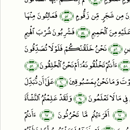
﴿٥٢﴾
ونَ مِن شَجَرٍۢ مِّن زَقُّومٍۢ
فَمَالِـُٔونَ مِنْهَا
﴿٥٤﴾
لَيْهِ مِنَ ٱلْحَمِيمِ
فَشَٰرِبُونَ شُرْبَ ٱلْهِيمِ
﴿٥٦﴾
ينِ
نَحْنُ خَلَقْنَٰكُمْ فَلَوْلَا تُصَدِّقُونَ
﴿٥٩﴾
﴿
ءَأَنتُمْ تَخْلُقُونَهُۥٓ أَمْ نَحْنُ ٱلْخَٰلِقُونَ
﴿٦٠﴾
وْتَ وَمَا نَحْنُ بِمَسْبُوقِينَ
عَلَىٰٓ أَن نُّبَدِّلَ
﴿٦١﴾
 مَا لَا تَعْلَمُونَ
وَلَقَدْ عَلِمْتُمُ ٱلنَّشْأَةَ
﴿٦٣﴾
﴿٦٢﴾
أَفَرَءَيْتُم مَّا تَحْرُثُونَ
ءَأَنتُمْ