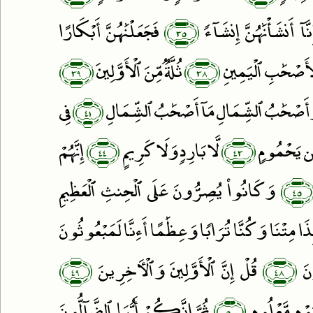
﴿٣٥﴾
نَّآ أَنشَأْنَٰهُنَّ إِنشَآءًۭ
فَجَعَلْنَٰهُنَّ أَبْكَارًا
﴿٣٩﴾
﴿٣٨﴾
ِّأَصْحَٰبِ ٱلْيَمِينِ
ثُلَّةٌۭ مِّنَ ٱلْأَوَّلِينَ
﴿٤١﴾
أَصْحَٰبُ ٱلشِّمَالِ مَآ أَصْحَٰبُ ٱلشِّمَالِ
فِى
﴿٤٤﴾
﴿٤٣﴾
ِن يَحْمُومٍۢ
لَّا بَارِدٍۢ وَلَا كَرِيمٍ
إِنَّهُمْ
﴿٤٥
وَكَانُوا۟ يُصِرُّونَ عَلَى ٱلْحِنثِ ٱلْعَظِيمِ
ا مِتْنَا وَكُنَّا تُرَابًۭا وَعِظَٰمًا أَءِنَّا لَمَبْعُوثُونَ
﴿٤٩﴾
﴿٤٨﴾
نَ
قُلْ إِنَّ ٱلْأَوَّلِينَ وَٱلْءَاخِرِينَ
﴿٥٠﴾
ٍۢ مَّعْلُومٍۢ
ثُمَّ إِنَّكُمْ أَيُّهَا ٱلضَّآلُّونَ