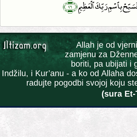
﴿٩٦﴾
سَبِّحْ بِٱسْمِ رَبِّكَ ٱلْعَظِيمِ
Allah je od vjern
zamjenu za Džennet 
boriti, pa ubijati 
Indžilu, i Kur’anu - a ko od Allaha 
radujte pogodbi svojoj koju ste 
(sura Et-