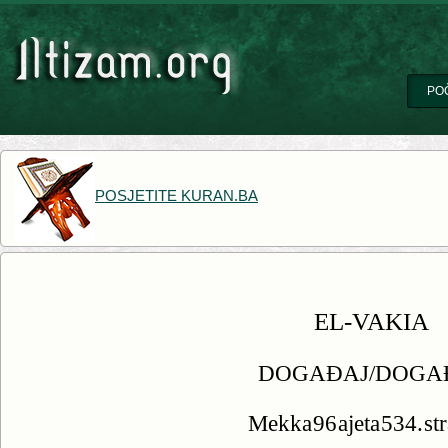
PO
POSJETITE KURAN.BA
EL-VAKIA
DOGAĐAJ/DOGA
Mekka 96 ajeta 534. st