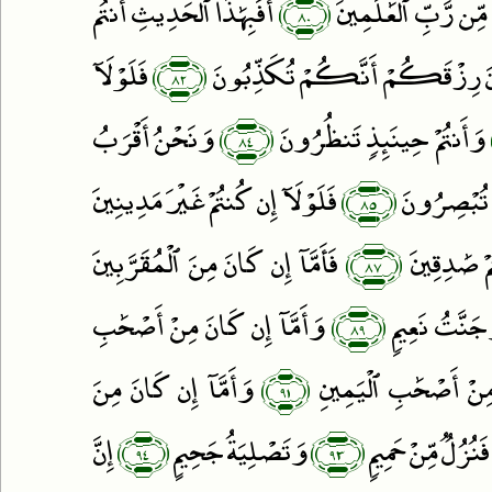
﴿٨٠﴾
مِّن رَّبِّ ٱلْعَٰلَمِينَ
أَفَبِهَٰذَا ٱلْحَدِيثِ أَنتُم
﴿٨٢﴾
َ رِزْقَكُمْ أَنَّكُمْ تُكَذِّبُونَ
فَلَوْلَآ
﴿٨٤﴾
وَأَنتُمْ حِينَئِذٍۢ تَنظُرُونَ
وَنَحْنُ أَقْرَبُ
﴿٨٥﴾
تُبْصِرُونَ
فَلَوْلَآ إِن كُنتُمْ غَيْرَ مَدِينِينَ
﴿٨٧﴾
ْ صَٰدِقِينَ
فَأَمَّآ إِن كَانَ مِنَ ٱلْمُقَرَّبِينَ
﴿٨٩﴾
َنَّتُ نَعِيمٍۢ
وَأَمَّآ إِن كَانَ مِنْ أَصْحَٰبِ
﴿٩١﴾
 مِنْ أَصْحَٰبِ ٱلْيَمِينِ
وَأَمَّآ إِن كَانَ مِنَ
﴿٩٤﴾
﴿٩٣﴾
فَنُزُلٌۭ مِّنْ حَمِيمٍۢ
وَتَصْلِيَةُ جَحِيمٍ
إِنَّ