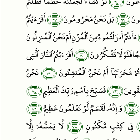
﴿٦٤﴾
رِعُونَ
لَوْ نَشَآءُ لَجَعَلْنَٰهُ حُطَٰمًۭا فَظَلْتُمْ
﴿٦٧﴾
﴿٦٦﴾
مُونَ
بَلْ نَحْنُ مَحْرُومُونَ
أَفَرَءَيْتُمُ
ءَأَنتُمْ أَنزَلْتُمُوهُ مِنَ ٱلْمُزْنِ أَمْ نَحْنُ ٱلْمُنزِلُونَ
﴿٧٠﴾
َاجًۭا فَلَوْلَا تَشْكُرُونَ
أَفَرَءَيْتُمُ ٱلنَّارَ ٱلَّتِى
﴿٧٢﴾
ْتُمْ شَجَرَتَهَآ أَمْ نَحْنُ ٱلْمُنشِـُٔونَ
نَحْنُ
﴿٧٤﴾
﴿٧٣﴾
مُقْوِينَ
فَسَبِّحْ بِٱسْمِ رَبِّكَ ٱلْعَظِيمِ
﴿٧٦﴾
﴿٧٥﴾
وَإِنَّهُۥ لَقَسَمٌۭ لَّوْ تَعْلَمُونَ عَظِيمٌ
﴿٧٨﴾
فِى كِتَٰبٍۢ مَّكْنُونٍۢ
لَّا يَمَسُّهُۥٓ إِلَّا