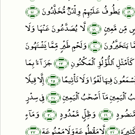
﴿١٧﴾
﴿١٦
يَطُوفُ عَلَيْهِمْ وِلْدَٰنٌۭ مُّخَلَّدُونَ
﴿١٨﴾
ۢ مِّن مَّعِينٍۢ
لَّا يُصَدَّعُونَ عَنْهَا وَلَا
﴿٢٠﴾
مَّا يَتَخَيَّرُونَ
وَلَحْمِ طَيْرٍۢ مِّمَّا يَشْتَهُونَ
﴿٢٣﴾
كَأَمْثَٰلِ ٱللُّؤْلُؤِ ٱلْمَكْنُونِ
جَزَآءًۢ بِمَا
﴿٢٥﴾
َسْمَعُونَ فِيهَا لَغْوًۭا وَلَا تَأْثِيمًا
إِلَّا قِيلًۭا
﴿٢٧﴾
ُ ٱلْيَمِينِ مَآ أَصْحَٰبُ ٱلْيَمِينِ
فِى سِدْرٍۢ
﴿٣٠﴾
﴿٢٩﴾
َّنضُودٍۢ
وَظِلٍّۢ مَّمْدُودٍۢ
وَمَآءٍۢ
﴿٣٣﴾
﴿٣٢﴾
َثِيرَةٍۢ
لَّا مَقْطُوعَةٍۢ وَلَا مَمْنُوعَةٍۢ