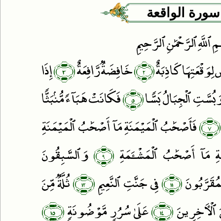
سورة الواقعة
مِ ٱللَّهِ ٱلرَّحْمَٰنِ ٱ لرَّحِيمِ
﴿٣﴾
﴿٢﴾
َ لِوَقْعَتِهَا كَاذِبَةٌ
خَافِضَةٌۭ رَّافِعَةٌ
إِذَا
﴿٥﴾
َبُسَّتِ ٱلْجِبَالُ بَسًّۭا
فَكَانَتْ هَبَآءًۭ مُّنۢبَثًّۭا
﴿٧﴾
فَأَصْحَٰبُ ٱلْمَيْمَنَةِ مَآ أَصْحَٰبُ ٱلْمَيْمَنَةِ
﴿٩﴾
ِ مَآ أَصْحَٰبُ ٱلْمَشْـَٔمَةِ
وَٱلسَّٰبِقُونَ
﴿١٢﴾
﴿١١﴾
ْمُقَرَّبُونَ
فِى جَنَّٰتِ ٱلنَّعِيمِ
ثُلَّةٌۭ مِّنَ
﴿١٥﴾
﴿١٤﴾
َ ٱلْءَاخِرِينَ
عَلَىٰ سُرُرٍۢ مَّوْضُونَةٍۢ