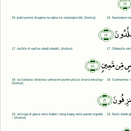
﴿١
16. jedni preme drugima na njima će naslonjeni biti; (Korkut)
16. Naslonjeni na
﴿١٧﴾
َلَّدُونَ
17. služiće ih vječno mladi mladići, (Korkut)
17. Obilaziće oko 
﴿١٨﴾
ۢ مِّن مَّعِينٍۢ
18. sa čašama i ibricima i peharom punim pića iz izvora tekućeg–
18. S peharima i 
(Korkut)
﴿١٩﴾
ُنزِفُونَ
19. od koga ih glava neće boljeti i zbog kojeg neće pamet izgubiti
19. Neće dobiti gl
– (Korkut)