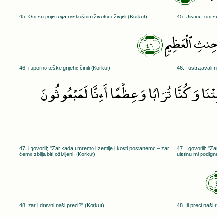
45. Oni su prije toga raskošnim životom živjeli (Korkut)
45. Uistinu, oni su
﴿٤٦﴾
حِنثِ ٱلْعَظِيمِ
46. i uporno teške grijehe činili (Korkut)
46. I ustrajavali
نَا وَكُنَّا تُرَابًۭا وَعِظَٰمًا أَءِنَّا لَمَبْعُوثُونَ
47. i govorili; "Zar kada umremo i zemlje i kosti postanemo – zar
47. I govorili: "
ćemo zbilja biti oživljeni, (Korkut)
uistinu mi podignu
48. zar i drevni naši preci?" (Korkut)
48. Ili preci naši 