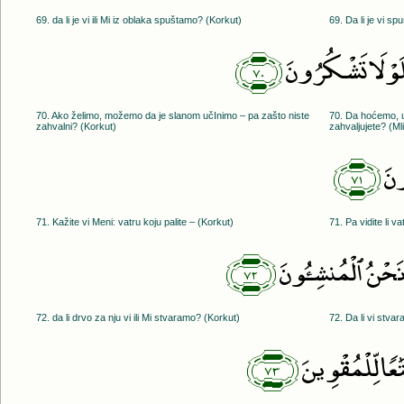
69. da li je vi ili Mi iz oblaka spuštamo? (Korkut)
69. Da li je vi sp
﴿٧٠﴾
فَلَوْلَا تَشْكُرُونَ
70. Ako želimo, možemo da je slanom učInimo – pa zašto niste
70. Da hoćemo, u
zahvalni? (Korkut)
zahvaljujete? (Ml
﴿٧١﴾
ونَ
71. Kažite vi Meni: vatru koju palite – (Korkut)
71. Pa vidite li va
﴿٧٢﴾
مْ نَحْنُ ٱلْمُنشِـُٔونَ
72. da li drvo za nju vi ili Mi stvaramo? (Korkut)
72. Da li vi stvar
﴿٧٣﴾
ٰعًۭا لِّلْمُقْوِينَ