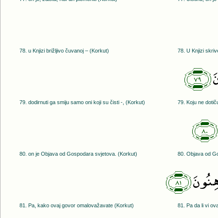
78. u Knjizi brižljivo čuvanoj – (Korkut)
78. U Knjizi skri
﴿٧٩﴾
َ
79. dodirnuti ga smiju samo oni koji su čisti -, (Korkut)
79. Koju ne dotič
﴿٨٠﴾
80. on je Objava od Gospodara svjetova. (Korkut)
80. Objava od Go
﴿٨١﴾
ْهِنُونَ
81. Pa, kako ovaj govor omalovažavate (Korkut)
81. Pa da li vi ov