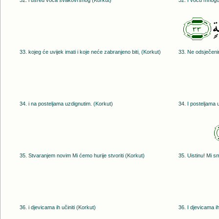
32. i usred voća svakovrsnog (Korkut)
32. I voću mnogo
﴿٣٣﴾
ٍۢ
33. kojeg će uvijek imati i koje neće zabranjeno biti, (Korkut)
33. Ne odsječenim
34. i na posteljama uzdignutim. (Korkut)
34. I posteljama 
35. Stvaranjem novim Mi ćemo hurije stvoriti (Korkut)
35. Uistinu! Mi sm
36. i djevicama ih učiniti (Korkut)
36. I djevicama ih 