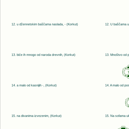
12. u džennetskim baščama naslada, - (Korkut)
12. U baščama už
13. biće ih mnogo od naroda drevnih, (Korkut)
13. Mnoštvo od pr
14. a malo od kasnijih -, (Korkut)
14. A malo od posl
15. na divanima izvezenim, (Korkut)
15. Na sofama uk