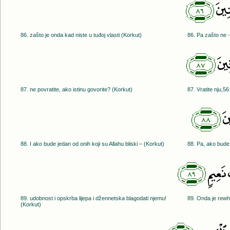
﴿٨٦﴾
ِينَ
86. zašto je onda kad niste u tuđoj vlasti (Korkut)
86. Pa zašto ne -
﴿٨٧﴾
ِينَ
87. ne povratite, ako istinu govorite? (Korkut)
87. Vratite nju,56
﴿٨٨﴾
نَ
88. I ako bude jedan od onih koji su Allahu bliski – (Korkut)
88. Pa, ako bude 
﴿٨٩﴾
َعِيمٍۢ
89. udobnost i opskrba lijepa i džennetska blagodati njemu!
89. Onda je rewh5
(Korkut)