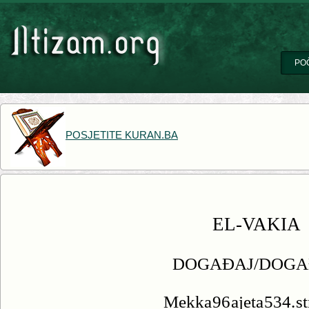
PO
POSJETITE KURAN.BA
EL-VAKIA
DOGAĐAJ/DOGA
Mekka 96 ajeta 534. s