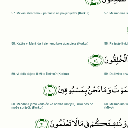
57. Mi vas stvaramo – pa zašto ne povjerujete? (Korkut)
57. Mi smo vas st
58. Kažite vi Meni: da li sjemenu koje ubacujete (Korkut)
58. Pa jeste li vi
﴿٥٩﴾
 ٱلْخَٰلِقُونَ
59. vi oblik dajete ili Mi to činimo? (Korkut)
59. Da li vi to stv
﴿٦٠﴾
ْمَوْتَ وَمَا نَحْنُ بِمَسْبُوقِينَ
60. Mi određujemo kada će ko od vas umrijeti, i niko nas ne
60. Mi smo među v
može spriječiti (Korkut)
(Mlivo)
﴿٦١﴾
ُمْ وَنُنشِئَكُمْ فِى مَا لَا تَعْلَمُونَ