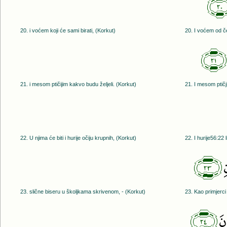
﴿
20. i voćem koji će sami birati, (Korkut)
20. I voćem od č
﴿٢١﴾
21. i mesom ptičijim kakvo budu željeli. (Korkut)
21. I mesom ptičj
22. U njima će biti i hurije očiju krupnih, (Korkut)
22. I hurije56:22 l
﴿٢٣﴾
ِ
23. slične biseru u školjkama skrivenom, - (Korkut)
23. Kao primjerci
﴿٢٤﴾
نَ