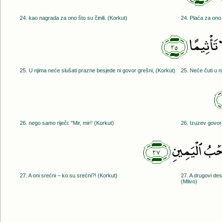
24. kao nagrada za ono što su činili. (Korkut)
24. Plaća za ono š
﴿٢٥﴾
 تَأْثِيمًا
25. U njima neće slušati prazne besjede ni govor grešni, (Korkut)
25. Neće čuti u nj
26. nego samo riječi: "Mir, mir!’ (Korkut)
26. Izuzev govor
﴿٢٧﴾
َٰبُ ٱلْيَمِينِ
27. A oni srećni – ko su srećni?! (Korkut)
27. A drugovi de
(Mlivo)