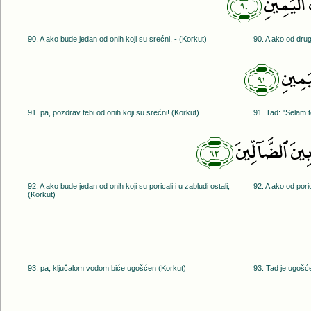
﴿٩٠﴾
ٱلْيَمِينِ
90. A ako bude jedan od onih koji su srećni, - (Korkut)
90. A ako od dru
﴿٩١﴾
يَمِينِ
91. pa, pozdrav tebi od onih koji su srećni! (Korkut)
91. Tad: "Selam 
﴿٩٢﴾
ِينَ ٱلضَّآلِّينَ
92. A ako bude jedan od onih koji su poricali i u zabludi ostali,
92. A ako od poric
(Korkut)
93. pa, ključalom vodom biće ugošćen (Korkut)
93. Tad je ugošć