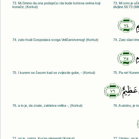
73. Mi činimo da ona podsjeća i da bude korisna onima koji
73. Mi smo je uči
konače; (Korkut)
divljine.56:73 (Ml
﴿٧٤﴾
ِ
74. zato hvali Gospodara svoga Veličanstvenog! (Korkut)
74. Zato slavi i
﴿٧٥﴾
ِ
75. I kunem se časom kad se zvijezde gube, - (Korkut)
75. Pa ne! Kunem
﴿٧٦﴾
َ عَظِيمٌ
76. a to je, da znate, zakletva velika -, (Korkut)
76. A uistinu, je t
77. on je, zaista, Kur’an plemeniti (Korkut)
77. Uistinu, on je