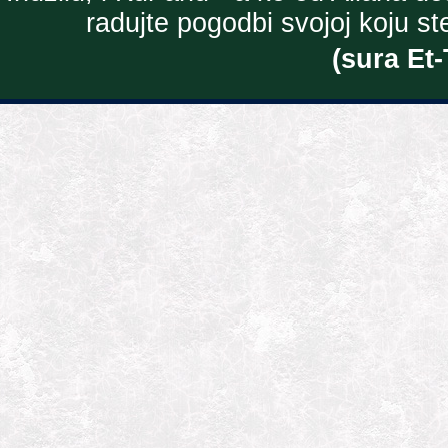
radujte pogodbi svojoj koju ste 
(sura Et-