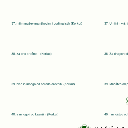
37. milim muževima njihovim, i godima istih (Korkut)
37. Umilnim vršnj
38. za one srećne; - (Korkut)
38. Za drugove d
39. biće ih mnogo od naroda drevnih, (Korkut)
39. Mnoštvo od pr
40. a mnogo i od kasnijih. (Korkut)
40. I mnoštvo od 