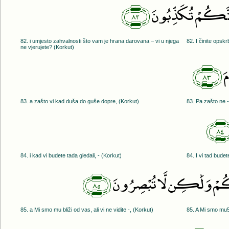
﴿٨٢﴾
َّكُمْ تُكَذِّبُونَ
82. i umjesto zahvalnosti što vam je hrana darovana – vi u njega
82. I činite opsk
ne vjerujete? (Korkut)
﴿٨٣﴾
َ
83. a zašto vi kad duša do guše dopre, (Korkut)
83. Pa zašto ne -
﴿
84. i kad vi budete tada gledali, - (Korkut)
84. I vi tad budet
﴿٨٥﴾
نكُمْ وَلَٰكِن لَّا تُبْصِرُونَ
85. a Mi smo mu bliži od vas, ali vi ne vidite -, (Korkut)
85. A Mi smo mu56