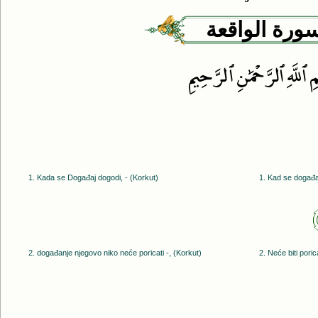
ورة الواقعة
 ٱللَّهِ ٱلرَّحْمَٰنِ ٱ لرَّحِيمِ
1. Kada se Događaj dogodi, - (Korkut)
1. Kad se događa
2. događanje njegovo niko neće poricati -, (Korkut)
2. Neće biti pori