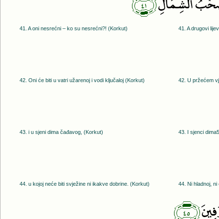
﴿٤١﴾
ْحَٰبُ ٱلشِّمَالِ
41. A oni nesrećni – ko su nesrećni?! (Korkut)
41. A drugovi lije
42. Oni će biti u vatri užarenoj i vodi ključaloj (Korkut)
42. U pržećem vjet
43. i u sjeni dima čađavog, (Korkut)
43. I sjenci dima
44. u kojoj neće biti svježine ni ikakve dobrine. (Korkut)
44. Ni hladnoj, ni
﴿٤٥﴾
َفِينَ