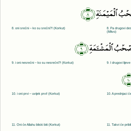
﴿٨﴾
حَٰبُ ٱلْمَيْمَنَةِ
8. oni srećni – ko su srećni?! (Korkut)
8. Pa drugovi de
(Mlivo)
﴿٩﴾
صْحَٰبُ ٱلْمَشْـَٔمَةِ
9. i oni nesrećni – ko su nesrećni?! (Korkut)
9. I drugovi lijev
10. i oni prvi – uvijek prvi! (Korkut)
10. A prednjaci će
11. Oni će Allahu bliski biti (Korkut)
11. Takvi će pribli