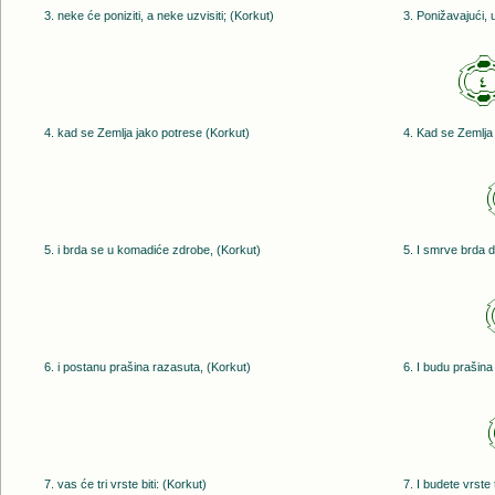
3. neke će poniziti, a neke uzvisiti; (Korkut)
3. Ponižavajući, 
﴿
4. kad se Zemlja jako potrese (Korkut)
4. Kad se Zemlja
5. i brda se u komadiće zdrobe, (Korkut)
5. I smrve brda d
6. i postanu prašina razasuta, (Korkut)
6. I budu prašina
7. vas će tri vrste biti: (Korkut)
7. I budete vrste t