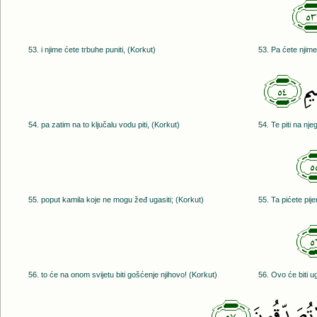
53. i njime ćete trbuhe puniti, (Korkut)
53. Pa ćete njime 
﴿٥٤﴾
يمِ
54. pa zatim na to ključalu vodu piti, (Korkut)
54. Te piti na nje
55. poput kamila koje ne mogu žeđ ugasiti; (Korkut)
55. Ta pićete pij
56. to će na onom svijetu biti gošćenje njihovo! (Korkut)
56. Ovo će biti u
﴿٥٧﴾
تُصَدِّقُونَ