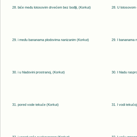
28. biće među lotosovim drvećem bez bodlji, (Korkut)
28. U lotosovom d
29. i među bananama plodovima nanizanim (Korkut)
29. I bananama n
30. i u hladovini prostranoj, (Korkut)
30. I hladu raspr
31. pored vode tekuće (Korkut)
31. I vodi tekućoj