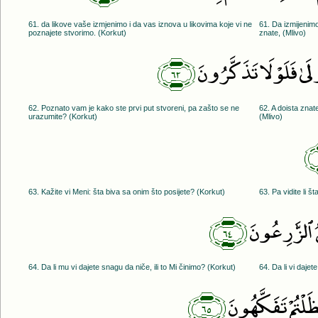
61. da likove vaše izmjenimo i da vas iznova u likovima koje vi ne
61. Da izmijenimo
poznajete stvorimo. (Korkut)
znate, (Mlivo)
﴿٦٢﴾
ُولَىٰ فَلَوْلَا تَذَكَّرُونَ
62. Poznato vam je kako ste prvi put stvoreni, pa zašto se ne
62. A doista znat
urazumite? (Korkut)
(Mlivo)
63. Kažite vi Meni: šta biva sa onim što posijete? (Korkut)
63. Pa vidite li št
﴿٦٤﴾
نُ ٱلزَّٰرِعُونَ
64. Da li mu vi dajete snagu da niče, ili to Mi činimo? (Korkut)
64. Da li vi dajet
﴿٦٥﴾
َظَلْتُمْ تَفَكَّهُونَ