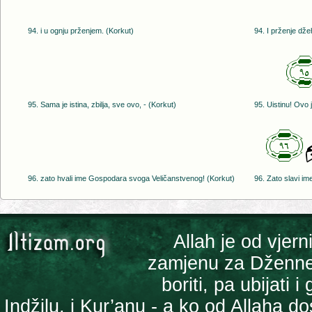
94. i u ognju prženjem. (Korkut)
94. I prženje dž
95. Sama je istina, zbilja, sve ovo, - (Korkut)
95. Uistinu! Ovo j
﴿٩٦﴾
ِ
96. zato hvali ime Gospodara svoga Veličanstvenog! (Korkut)
96. Zato slavi i
Allah je od vjern
zamjenu za Džennet 
boriti, pa ubijati 
Indžilu, i Kur’anu - a ko od Allaha 