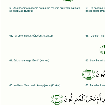
65. Ako hoćemo možemo ga u suho rastinje pretvoriti, pa biste
65. Da hoćemo, s
se snebivali; (Korkut)
počeli čuditi: (Mli
66. "Mi smo, doista, oštećeni, (Korkut)
66. "Uistinu, mi s
67. čak smo svega lišeni!" (Korkut)
67. Šta više, mi s
﴿٦٨﴾
َبُونَ
68. Kažite vi Meni: vodu koju pijete – (Korkut)
68. Pa vidite li v
﴿٦٩﴾
ْنِ أَمْ نَحْنُ ٱلْمُنزِلُونَ