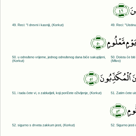
﴿٤٩﴾
ينَ
49. Reci: "I drevni i kasniji, (Korkut)
49. Reci: "Uistinu,
﴿٥٠﴾
مٍۢ مَّعْلُومٍۢ
50. u određeno vrijeme, jednog određenog dana biće sakupljeni,
50. Doista će bi
(Korkut)
(Mlivo)
﴿٥١﴾
ونَ ٱلْمُكَذِّبُونَ
51. i tada ćete vi, o zabludjeli, koji poričete oživljenje, (Korkut)
51. Zatim ćete uist
﴿٥٢﴾
ومٍۢ
52. sigurno s drveta zakkum jesti, (Korkut)
52. Sigurno jesti