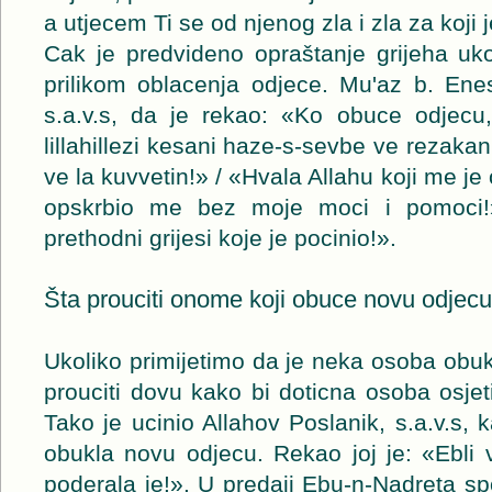
a utjecem Ti se od njenog zla i zla za koji
Cak je predvideno opraštanje grijeha uk
prilikom oblacenja odjece. Mu'az b. Ene
s.a.v.s, da je rekao: «Ko obuce odjecu
lillahillezi kesani haze-s-sevbe ve rezakan
ve la kuvvetin!» / «Hvala Allahu koji me j
opskrbio me bez moje moci i pomoci!
prethodni grijesi koje je pocinio!».
Šta prouciti onome koji obuce novu odjec
Ukoliko primijetimo da je neka osoba obukl
prouciti dovu kako bi doticna osoba osjeti
Tako je ucinio Allahov Poslanik, s.a.v.s, 
obukla novu odjecu. Rekao joj je: «Ebli ve
poderala je!». U predaji Ebu-n-Nadreta s