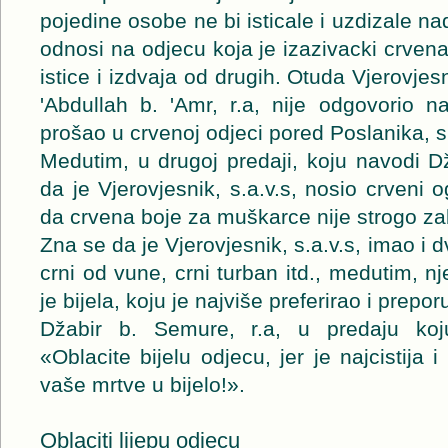
pojedine osobe ne bi isticale i uzdizale n
odnosi na odjecu koja je izazivacki crvena
istice i izdvaja od drugih. Otuda Vjerovjes
'Abdullah b. 'Amr, r.a, nije odgovorio n
prošao u crvenoj odjeci pored Poslanika, s.
Medutim, u drugoj predaji, koju navodi D
da je Vjerovjesnik, s.a.v.s, nosio crveni 
da crvena boje za muškarce nije strogo za
Zna se da je Vjerovjesnik, s.a.v.s, imao i 
crni od vune, crni turban itd., medutim, n
je bijela, koju je najviše preferirao i prepor
Džabir b. Semure, r.a, u predaju koj
«Oblacite bijelu odjecu, jer je najcistija 
vaše mrtve u bijelo!».
Oblaciti lijepu odjecu