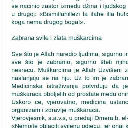
se nacinio zastor izmedu džina i ljudskog 
u drugoj: «Bismillahillezi la ilahe illa h
koga nema drugog boga!».
Zabrana svile i zlata muškarcima
Sve što je Allah naredio ljudima, sigurno 
sve što je zabranio, sigurno šteti nji
nesrecu. Muškarcima je Allah Uzvišeni z
naslanjaju se na nju. Uz to im je zabran
Medicinska istraživanja potvrduju da j
muškaraca oboljelih od prostate medu onima
Uskoro ce, vjerovatno, medicina ustanov
organizam i zdravlje muškaraca.
Vjerovjesnik, s.a.v.s, u predaji Omera b. e
«Nemojte oblaciti svilenu odjecu, jer onaj