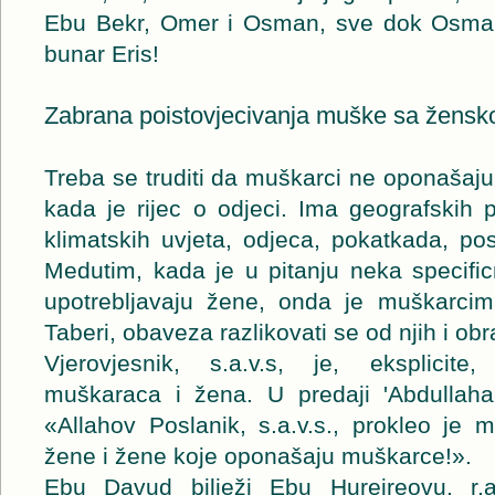
Ebu Bekr, Omer i Osman, sve dok Osmanu
bunar Eris!
Zabrana poistovjecivanja muške sa žens
Treba se truditi da muškarci ne oponašaj
kada je rijec o odjeci. Ima geografskih 
klimatskih uvjeta, odjeca, pokatkada, post
Medutim, kada je u pitanju neka specific
upotrebljavaju žene, onda je muškarcim
Taberi, obaveza razlikovati se od njih i obr
Vjerovjesnik, s.a.v.s, je, eksplicit
muškaraca i žena. U predaji 'Abdullaha b
«Allahov Poslanik, s.a.v.s., prokleo je 
žene i žene koje oponašaju muškarce!».
Ebu Davud bilježi Ebu Hurejreovu, r.