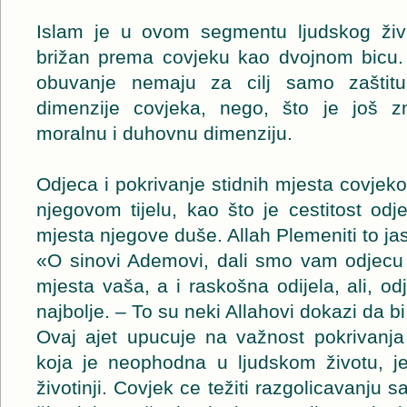
Islam je u ovom segmentu ljudskog živl
brižan prema covjeku kao dvojnom bicu. 
obuvanje nemaju za cilj samo zaštitu
dimenzije covjeka, nego, što je još zn
moralnu i duhovnu dimenziju.
Odjeca i pokrivanje stidnih mjesta covjeko
njegovom tijelu, kao što je cestitost odj
mjesta njegove duše. Allah Plemeniti to j
«O sinovi Ademovi, dali smo vam odjecu k
mjesta vaša, a i raskošna odijela, ali, odj
najbolje. – To su neki Allahovi dokazi da bi
Ovaj ajet upucuje na važnost pokrivanja 
koja je neophodna u ljudskom životu, jer
životinji. Covjek ce težiti razgolicavanju