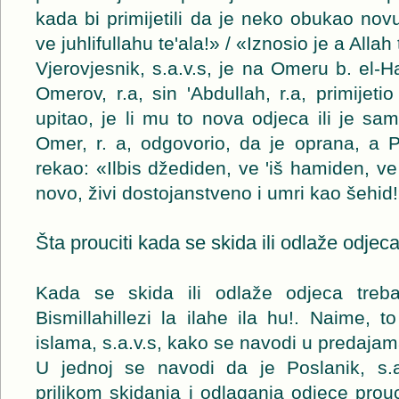
kada bi primijetili da je neko obukao novu
ve juhlifullahu te'ala!» / «Iznosio je a Alla
Vjerovjesnik, s.a.v.s, je na Omeru b. el-H
Omerov, r.a, sin 'Abdullah, r.a, primijeti
upitao, je li mu to nova odjeca ili je s
Omer, r. a, odgovorio, da je oprana, a P
rekao: «Ilbis džediden, ve 'iš hamiden, v
novo, živi dostojanstveno i umri kao šehid!
Šta prouciti kada se skida ili odlaže odjec
Kada se skida ili odlaže odjeca treba p
Bismillahillezi la ilahe ila hu!. Naime, t
islama, s.a.v.s, kako se navodi u predajam
U jednoj se navodi da je Poslanik, s.a
prilikom skidanja i odlaganja odjece prouc