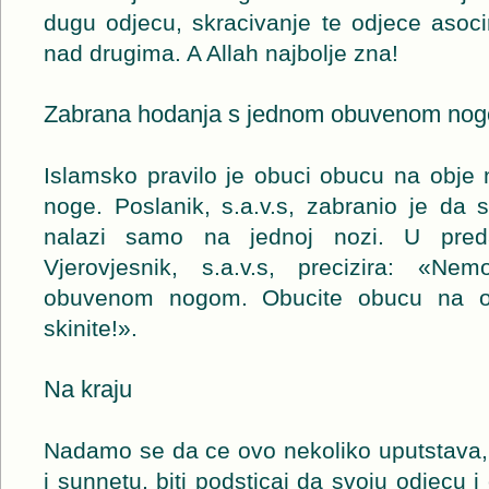
dugu odjecu, skracivanje te odjece asocir
nad drugima. A Allah najbolje zna!
Zabrana hodanja s jednom obuvenom no
Islamsko pravilo je obuci obucu na obje no
noge. Poslanik, s.a.v.s, zabranio je d
nalazi samo na jednoj nozi. U preda
Vjerovjesnik, s.a.v.s, precizira: «N
obuvenom nogom. Obucite obucu na ob
skinite!».
Na kraju
Nadamo se da ce ovo nekoliko uputstava, 
i sunnetu, biti podsticaj da svoju odjecu