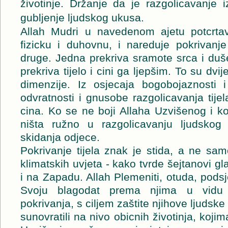
životinje. Držanje da je razgolicavanje iz
gubljenje ljudskog ukusa.
Allah Mudri u navedenom ajetu potcrtava
fizicku i duhovnu, i nareduje pokrivanje
druge. Jedna prekriva sramote srca i duš
prekriva tijelo i cini ga ljepšim. To su d
dimenzije. Iz osjecaja bogobojaznosti 
odvratnosti i gnusobe razgolicavanja tijel
cina. Ko se ne boji Allaha Uzvišenog i k
ništa ružno u razgolicavanju ljudskog 
skidanja odjece.
Pokrivanje tijela znak je stida, a ne samo
klimatskih uvjeta - kako tvrde šejtanovi gl
i na Zapadu. Allah Plemeniti, otuda, pod
Svoju blagodat prema njima u vidu p
pokrivanja, s ciljem zaštite njihove ljudsk
sunovratili na nivo obicnih životinja, koji