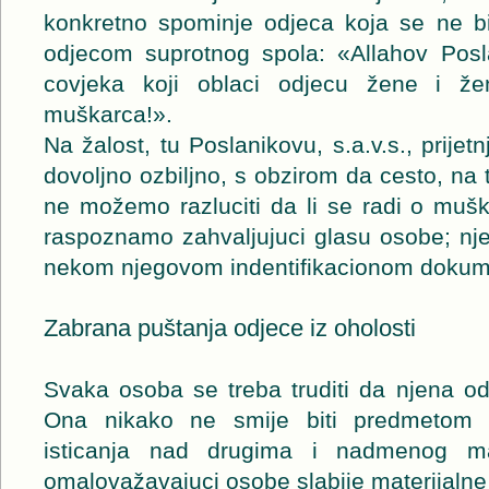
konkretno spominje odjeca koja se ne bi 
odjecom suprotnog spola: «Allahov Poslan
covjeka koji oblaci odjecu žene i že
muškarca!».
Na žalost, tu Poslanikovu, s.a.v.s., prijet
dovoljno ozbiljno, s obzirom da cesto, na t
ne možemo razluciti da li se radi o mušk
raspoznamo zahvaljujuci glasu osobe; nje
nekom njegovom indentifikacionom dokum
Zabrana puštanja odjece iz oholosti
Svaka osoba se treba truditi da njena odj
Ona nikako ne smije biti predmetom oh
isticanja nad drugima i nadmenog man
omalovažavajuci osobe slabije materijalne