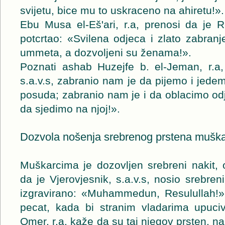
svijetu, bice mu to uskraceno na ahiretu!».
Ebu Musa el-Eš'ari, r.a, prenosi da je Re
potcrtao: «Svilena odjeca i zlato zabra
ummeta, a dozvoljeni su ženama!».
Poznati ashab Huzejfe b. el-Jeman, r.a, 
s.a.v.s, zabranio nam je da pijemo i jedem
posuda; zabranio nam je i da oblacimo odje
da sjedimo na njoj!».
Dozvola nošenja srebrenog prstena mušk
Muškarcima je dozovljen srebreni nakit,
da je Vjerovjesnik, s.a.v.s, nosio srebren
izgravirano: «Muhammedun, Resulullah!», 
pecat, kada bi stranim vladarima upuci
Omer, r.a, kaže da su taj njegov prsten, na