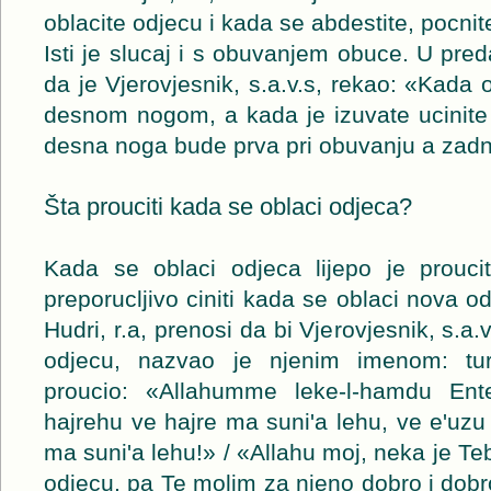
oblacite odjecu i kada se abdestite, pocn
Isti je slucaj i s obuvanjem obuce. U preda
da je Vjerovjesnik, s.a.v.s, rekao: «Kada 
desnom nogom, a kada je izuvate ucinite 
desna noga bude prva pri obuvanju a zadnj
Šta prouciti kada se oblaci odjeca?
Kada se oblaci odjeca lijepo je prouci
preporucljivo ciniti kada se oblaci nova o
Hudri, r.a, prenosi da bi Vjerovjesnik, s.a
odjecu, nazvao je njenim imenom: tur
proucio: «Allahumme leke-l-hamdu Ente
hajrehu ve hajre ma suni'a lehu, ve e'uzu 
ma suni'a lehu!» / «Allahu moj, neka je Teb
odjecu, pa Te molim za njeno dobro i dobro