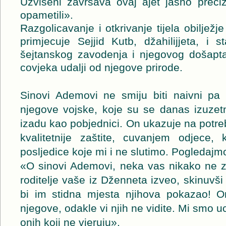
Uzvišeni završava ovaj ajet jasno precizi
opametili».
Razgolicavanje i otkrivanje tijela obilježje
primjecuje Sejjid Kutb, džahilijjeta, i 
šejtanskog zavodenja i njegovog došapta
covjeka udalji od njegove prirode.
Sinovi Ademovi ne smiju biti naivni pa d
njegove vojske, koje su se danas izuzet
izadu kao pobjednici. On ukazuje na potreb
kvalitetnije zaštite, cuvanjem odjece,
posljedice koje mi i ne slutimo. Pogledajm
«O sinovi Ademovi, neka vas nikako ne z
roditelje vaše iz Dženneta izveo, skinuvši
bi im stidna mjesta njihova pokazao! O
njegove, odakle vi njih ne vidite. Mi smo uc
onih koji ne vjeruju».