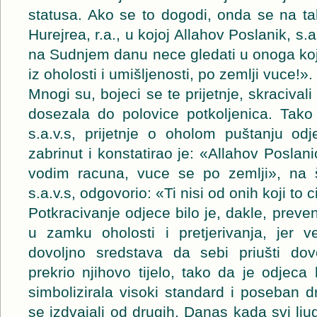
statusa. Ako se to dogodi, onda se na t
Hurejrea, r.a., u kojoj Allahov Poslanik, s.a.
na Sudnjem danu nece gledati u onoga koj
iz oholosti i umišljenosti, po zemlji vuce!».
Mnogi su, bojeci se te prijetnje, skracival
dosezala do polovice potkoljenica. Tako
s.a.v.s, prijetnje o oholom puštanju odj
zabrinut i konstatirao je: «Allahov Poslan
vodim racuna, vuce se po zemlji», na š
s.a.v.s, odgovorio: «Ti nisi od onih koji to c
Potkracivanje odjece bilo je, dakle, prev
u zamku oholosti i pretjerivanja, jer 
dovoljno sredstava da sebi priušti dovo
prekrio njihovo tijelo, tako da je odjeca
simbolizirala visoki standard i poseban d
se izdvajali od drugih. Danas kada svi lju