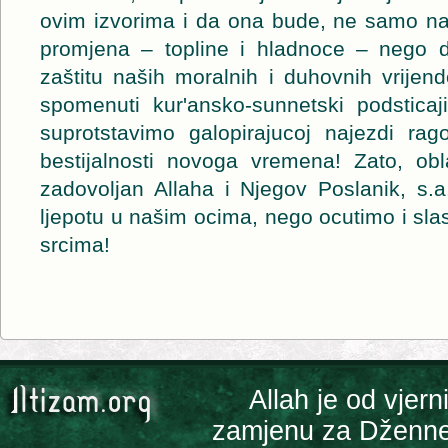
ovim izvorima i da ona bude, ne samo naš
promjena – topline i hladnoce – nego
zaštitu naših moralnih i duhovnih vrijend
spomenuti kur'ansko-sunnetski podsticaj
suprotstavimo galopirajucoj najezdi rago
bestijalnosti novoga vremena! Zato, ob
zadovoljan Allaha i Njegov Poslanik, s.a
ljepotu u našim ocima, nego ocutimo i slas
srcima!
Allah je od vjern
zamjenu za Džennet 