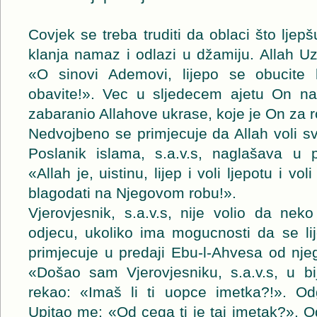
Covjek se treba truditi da oblaci što lje
klanja namaz i odlazi u džamiju. Allah U
«O sinovi Ademovi, lijepo se obucit
obavite!». Vec u sljedecem ajetu On na
zabaranio Allahove ukrase, koje je On za r
Nedvojbeno se primjecuje da Allah voli sve 
Poslanik islama, s.a.v.s, naglašava u p
«Allah je, uistinu, lijep i voli ljepotu i vo
blagodati na Njegovom robu!».
Vjerovjesnik, s.a.v.s, nije volio da nek
odjecu, ukoliko ima mogucnosti da se li
primjecuje u predaji Ebu-l-Ahvesa od nje
«Došao sam Vjerovjesniku, s.a.v.s, u bi
rekao: «Imaš li ti uopce imetka?!». O
Upitao me: «Od cega ti je taj imetak?». 