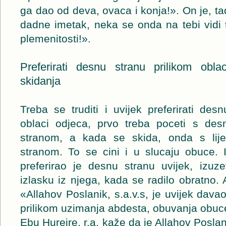
ga dao od deva, ovaca i konja!». On je, ta
dadne imetak, neka se onda na tebi vidi 
plemenitosti!».
Preferirati desnu stranu prilikom obla
skidanja
Treba se truditi i uvijek preferirati de
oblaci odjeca, prvo treba poceti s d
stranom, a kada se skida, onda s lij
stranom. To se cini i u slucaju obuce. I
preferirao je desnu stranu uvijek, izuze
izlasku iz njega, kada se radilo obratno. A
«Allahov Poslanik, s.a.v.s, je uvijek dava
prilikom uzimanja abdesta, obuvanja obuce 
Ebu Hurejre, r.a, kaže da je Allahov Poslan