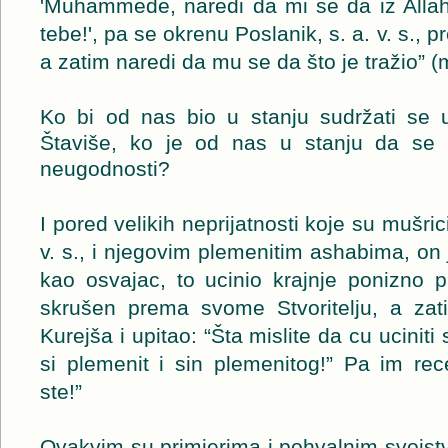
'Muhammede, naredi da mi se da iz Allah
tebe!', pa se okrenu Poslanik, s. a. v. s.,
a zatim naredi da mu se da što je tražio” (
Ko bi od nas bio u stanju sudržati se 
Štaviše, ko je od nas u stanju da se s
neugodnosti?
I pored velikih neprijatnosti koje su mušrici
v. s., i njegovim plemenitim ashabima, on
kao osvajac, to ucinio krajnje ponizno 
skrušen prema svome Stvoritelju, a zat
Kurejša i upitao: “Šta mislite da cu ucinit
si plemenit i sin plemenitog!” Pa im rec
ste!”
Ovakvim su primjerima i pohvalnim svojstvi