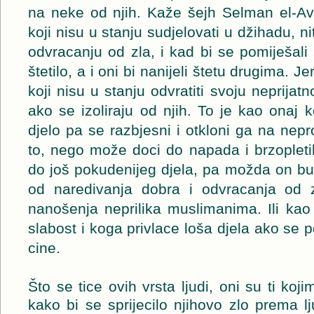
na neke od njih. Kaže šejh Selman el-A
koji nisu u stanju sudjelovati u džihadu, n
odvracanju od zla, i kad bi se pomiješali
štetilo, a i oni bi nanijeli štetu drugima. 
koji nisu u stanju odvratiti svoju neprija
ako se izoliraju od njih. To je kao onaj 
djelo pa se razbjesni i otkloni ga na nep
to, nego može doci do napada i brzopleti
do još pokudenijeg djela, pa možda on b
od naredivanja dobra i odvracanja od 
nanošenja neprilika muslimanima. Ili kao
slabost i koga privlace loša djela ako se 
cine.
Što se tice ovih vrsta ljudi, oni su ti koj
kako bi se sprijecilo njihovo zlo prema lj