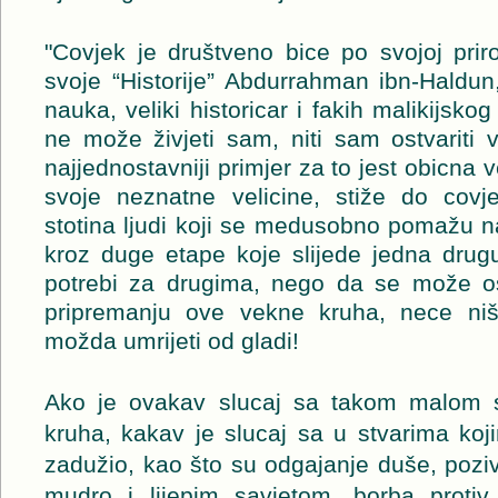
"Covjek je društveno bice po svojoj prir
svoje “Historije” Abdurrahman ibn-Haldun
nauka, veliki historicar i fakih malikijsk
ne može živjeti sam, niti sam ostvariti 
najjednostavniji primjer za to jest obicna 
svoje neznatne velicine, stiže do covj
stotina ljudi koji se medusobno pomažu 
kroz duge etape koje slijede jedna drugu
potrebi za drugima, nego da se može o
pripremanju ove vekne kruha, nece niš
možda umrijeti od gladi!
Ako je ovakav slucaj sa takom malom s
kruha, kakav je slucaj sa u stvarima koji
zadužio, kao što su odgajanje duše, poziva
mudro i lijepim savjetom, borba protiv 