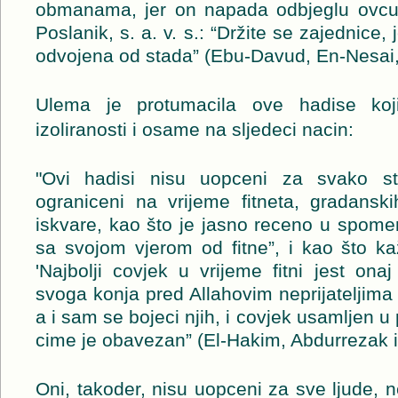
obmanama, jer on napada odbjeglu ovcu 
Poslanik, s. a. v. s.: “Držite se zajednice,
odvojena od stada” (Ebu-Davud, En-Nesai, 
Ulema je protumacila ove hadise koji
izoliranosti i osame na sljedeci nacin:
"Ovi hadisi nisu uopceni za svako st
ograniceni na vrijeme fitneta, gradanski
iskvare, kao što je jasno receno u spomen
sa svojom vjerom od fitne”, i kao što kaž
'Najbolji covjek u vrijeme fitni jest on
svoga konja pred Allahovim neprijateljima
a i sam se bojeci njih, i covjek usamljen u 
cime je obavezan” (El-Hakim, Abdurrezak i 
Oni, takoder, nisu uopceni za sve ljude,