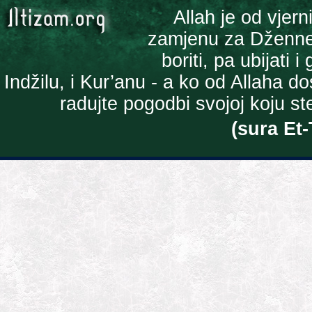
Allah je od vjern
zamjenu za Džennet 
boriti, pa ubijati 
Indžilu, i Kur’anu - a ko od Allaha 
radujte pogodbi svojoj koju ste 
(sura Et-