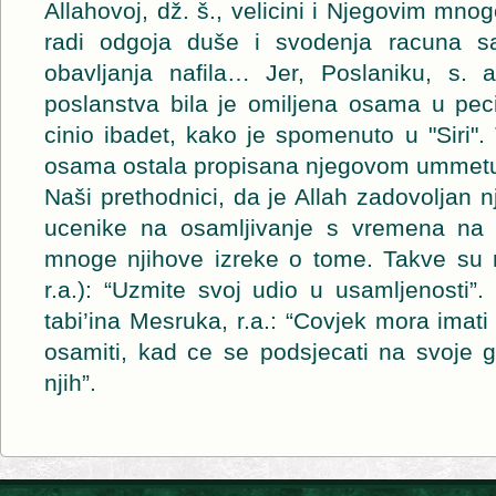
Allahovoj, dž. š., velicini i Njegovim mno
radi odgoja duše i svodenja racuna 
obavljanja nafila… Jer, Poslaniku, s. a
poslanstva bila je omiljena osama u peci
cinio ibadet, kako je spomenuto u "Siri"
osama ostala propisana njegovom ummetu, a 
Naši prethodnici, da je Allah zadovoljan n
ucenike na osamljivanje s vremena na 
mnoge njihove izreke o tome. Takve su r
r.a.): “Uzmite svoj udio u usamljenosti”.
tabi’ina Mesruka, r.a.: “Covjek mora imati
osamiti, kad ce se podsjecati na svoje gri
njih”.