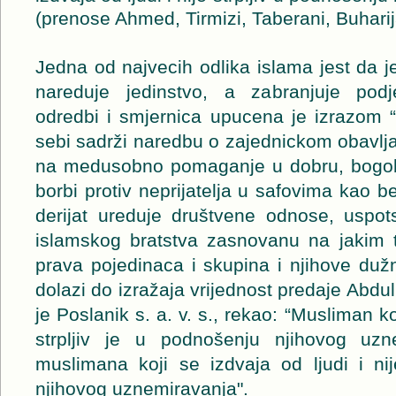
(prenose Ahmed, Tirmizi, Taberani, Buharij
Jedna od najvecih odlika islama jest da je
nareduje jedinstvo, a zabranjuje pod
odredbi i smjernica upucena je izrazom “vi
sebi sadrži naredbu o zajednickom obavlj
na medusobno pomaganje u dobru, bogoboj
borbi protiv neprijatelja u safovima kao
derijat ureduje društvene odnose, uspots
islamskog bratstva zasnovanu na jakim 
prava pojedinaca i skupina i njihove duž
dolazi do izražaja vrijednost predaje Abdul
je Poslanik s. a. v. s., rekao: “Musliman k
strpljiv je u podnošenju njihovog uzn
muslimana koji se izdvaja od ljudi i nij
njihovog uznemiravanja".