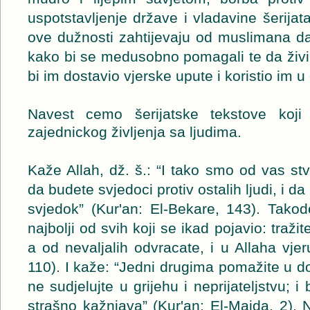
uspotstavljenje države i vladavine šerij
ove dužnosti zahtijevaju od muslimana d
kako bi se medusobno pomagali te da živi
bi im dostavio vjerske upute i koristio im 
Navest cemo šerijatske tekstove koji
zajednickog življenja sa ljudima.
Kaže Allah, dž. š.: “I tako smo od vas stv
da budete svjedoci protiv ostalih ljudi, i d
svjedok” (Kur'an: El-Bekare, 143). Takod
najbolji od svih koji se ikad pojavio: traži
a od nevaljalih odvracate, i u Allaha vjeru
110). I kaže: “Jedni drugima pomažite u dob
ne sudjelujte u grijehu i neprijateljstvu; i 
strašno kažnjava” (Kur'an: El-Maida, 2). 