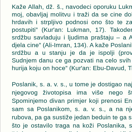
Kaže Allah, dž. š., navodeci oporuku Luk
moj, obavljaj molitvu i traži da se cine d
hrdavih i strpljivo podnosi ono što te z
postupiti” (Kur'an: Lukman, 17). Takoder
srdžbu savladuju i ljudima praštaju – a A
djela cine” (Ali-Imran, 134). A kaže Poslanik
srdžbu a u stanju je da je ispolji (prov
Sudnjem danu ce ga pozvati na celo svih 
hurija koju on hoce” (Kur'an: Ebu-Davud, T
Poslanik, s. a. v. s., u tome je dostigao na
njegovog životopisa ima više nego š
Spominjemo divan primjer koji prenosi Enes
sam sa Poslanikom, s. a. v. s., a na nj
rubova, pa ga sustiže jedan beduin te ga s
što je ostavilo traga na koži Poslanika, s