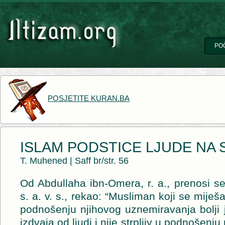
PO
POSJETITE KURAN.BA
ISLAM PODSTICE LJUDE NA 
T. Muhened
|
Saff br/str. 56
Od Abdullaha ibn-Omera, r. a., prenosi se
s. a. v. s., rekao: “Musliman koji se miješa 
podnošenju njihovog uznemiravanja bolji 
izdvaja od ljudi i nije strpljiv u podnošen