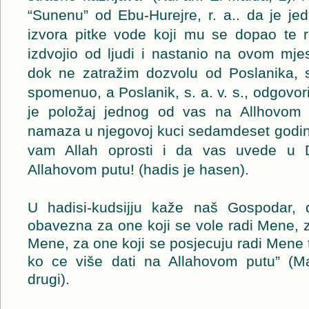
“Sunenu” od Ebu-Hurejre, r. a.. da je j
izvora pitke vode koji mu se dopao te 
izdvojio od ljudi i nastanio na ovom mjes
dok ne zatražim dozvolu od Poslanika, s
spomenuo, a Poslanik, s. a. v. s., odgovori
je položaj jednog od vas na Allhovom 
namaza u njegovoj kuci sedamdeset godina.
vam Allah oprosti i da vas uvede u 
Allahovom putu! (hadis je hasen).
U hadisi-kudsijju kaže naš Gospodar, d
obavezna za one koji se vole radi Mene, z
Mene, za one koji se posjecuju radi Mene t
ko ce više dati na Allahovom putu” (Ma
drugi).