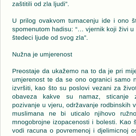
zaštitili od zla ljudi”.
U prilog ovakvom tumacenju ide i ono š
spomenutom hadisu: “… vjernik koji živi u p
štedeci ljude od svog zla”.
Nužna je umjerenost
Preostaje da ukažemo na to da je pri mij
umjerenost te da se ono ogranici samo n
izvršiti, kao što su poslovi vezani za živ
obaveza kakve su namaz, sticanje z
pozivanje u vjeru, održavanje rodbinskih
muslimana ne bi uticalo njihovo ružno
mnogobrojne izopacenosti i bolesti. Kao š
vodi racuna o povremenoj i djelimicnoj o