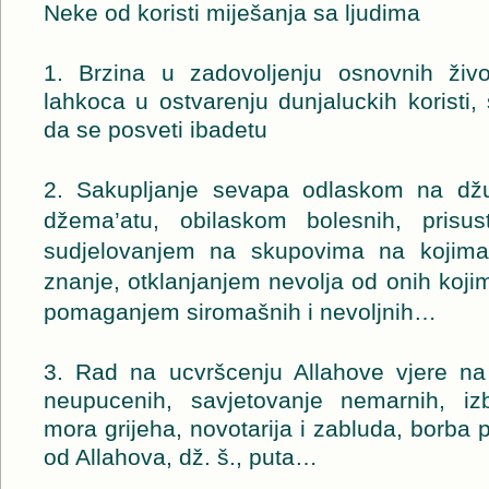
Neke od koristi miješanja sa ljudima
1. Brzina u zadovoljenju osnovnih živo
lahkoca u ostvarenju dunjaluckih koristi
da se posveti ibadetu
2. Sakupljanje sevapa odlaskom na d
džema’atu, obilaskom bolesnih, prisu
sudjelovanjem na skupovima na kojima 
znanje, otklanjanjem nevolja od onih koji
pomaganjem siromašnih i nevoljnih…
3. Rad na ucvršcenju Allahove vjere na
neupucenih, savjetovanje nemarnih, izb
mora grijeha, novotarija i zabluda, borba p
od Allahova, dž. š., puta…