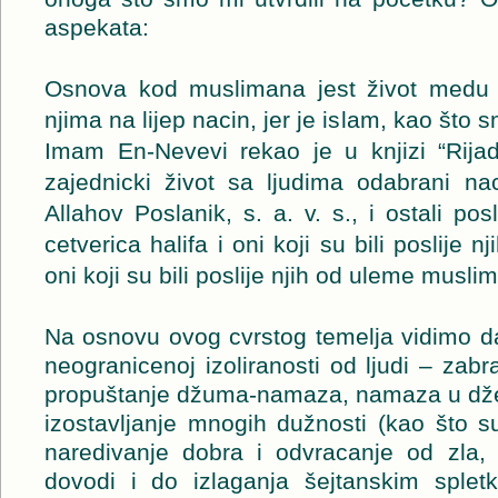
aspekata:
Osnova kod muslimana jest život medu 
njima na lijep nacin, jer je islam, kao što s
Imam En-Nevevi rekao je u knjizi “Rijadu
zajednicki život sa ljudima odabrani nac
Allahov Poslanik, s. a. v. s., i ostali pos
cetverica halifa i oni koji su bili poslije n
oni koji su bili poslije njih od uleme musl
Na osnovu ovog cvrstog temelja vidimo da
neogranicenoj izoliranosti od ljudi – zabra
propuštanje džuma-namaza, namaza u džema
izostavljanje mnogih dužnosti (kao što s
naredivanje dobra i odvracanje od zla, 
dovodi i do izlaganja šejtanskim splet