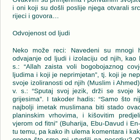
i oni koji su došli poslije njega otvarali srca
rijeci i govora…
Odvojenost od ljudi
Neko može reci: Navedeni su mnogi ha
odvajanje od ljudi i izolaciju od njih, kao
s.: “Allah zaista voli bogobojaznog covj
ljudima i koji je neprimjetan”, tj. koji je 
svoje izoliranosti od njih (Muslim i Ahmed)
v. s.: “Sputaj svoj jezik, drži se svoje
grijesima”. I takoder hadis: “Samo što n
najbolji imetak muslimana biti stado ova
planinskim vrhovima, i kišovitim predj
vjerom od fitni” (Buharija, Ebu-Davud i En-
tu temu, pa kako ih ulema komentara i kak
onoga što smo mi utvrdili na pocetku? O